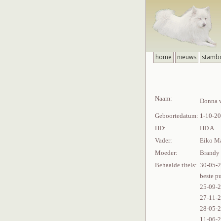
home
nieuws
stamb
Naam:
Donna v
Geboortedatum:
1-10-2
HD:
HD A
Vader:
Eiko M
Moeder:
Brandy
Behaalde titels:
30-05-2
beste p
25-09-2
27-11-2
28-05-2
11-06-