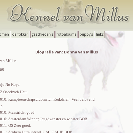
omen
de fokker
geschiedenis
fotoalbums
puppy’s
links
Biografie van: Donna van Millus
an Millus
009
ajo No Koya
 Z Oseckych Haju
010: Kampioenschapsclubmatch Kerkdriel : Veel belovend
up.
010: Maastricht goed.
010: Amsterdam Winner, Jeugdwinster en winster BOB.
011: OS Zeer goed.
2011: Arnhem Uitmuntend, CAC CACIB BOB.