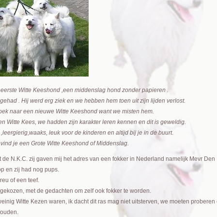
 eerste Witte Keeshond ,een middenslag hond zonder papieren .
had . Hij werd erg ziek en we hebben hem toen uit zijn lijden verlost.
 zoek naar een nieuwe Witte Keeshond want we misten hem.
en Witte Kees, we hadden zijn karakter leren kennen en dit is geweldig.
 ,leergierig,waaks, leuk voor de kinderen en altijd bij je in de buurt.
vind je een Grote Witte Keeshond of Middenslag.
t de N.K.C. zij gaven mij het adres van een fokker in Nederland namelijk Mevr Den
op en zij had nog pups.
reu of een teef.
f gekozen, met de gedachten om zelf ook fokker te worden.
 weinig Witte Kezen waren, ik dacht dit ras mag niet uitsterven, we moeten probe
houden.