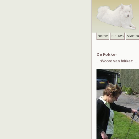
home
nieuws
stamb
De Fokker
..::Woord van fokker::..