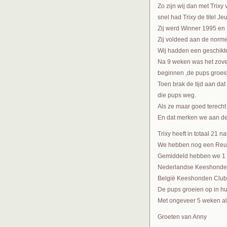
Zo zijn wij dan met Trix
snel had Trixy de titel 
Zij werd Winner 1995 en
Zij voldeed aan de norm
Wij hadden een geschikt
Na 9 weken was het zover
beginnen ,de pups groeide
Toen brak de tijd aan da
die pups weg.
Als ze maar goed terecht
En dat merken we aan de
Trixy heeft in totaal 21 
We hebben nog een Reu Bo
Gemiddeld hebben we 1 ke
Nederlandse Keeshonde
België Keeshonden Club
De pups groeien op in hui
Met ongeveer 5 weken al
Groeten van Anny