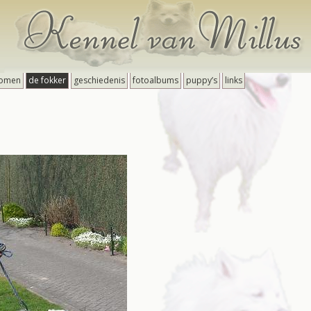
omen
de fokker
geschiedenis
fotoalbums
puppy’s
links