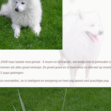
2-2008 haar laatste nest gehad . 4 reuen en een teefje, dat teefje heb ik gehouden 
rnemen als alles goed verloopt. Ze groeit goed en is heel mooi ze lijkt wel op moeder
21 pups gekregen.
us voorstellen, ze is inteligent en leergierig en heel erg speels een prachtige pup.