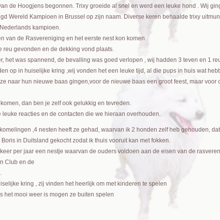
y van de Hoogjens begonnen. Trixy groeide al snel en werd een leuke hond . Wij gi
Jeugd Wereld Kampioen in Brussel op zijn naam. Diverse keren behaalde trixy uitmu
 Nederlands kampioen.
en van de Rasvereniging en het eerste nest kon komen.
e reu gevonden en de dekking vond plaats.
, het was spannend, de bevalling was goed verlopen , wij hadden 3 teven en 1 r
n op in huiselijke kring ,wij vonden het een leuke tijd, al die pups in huis wat he
t ze naar hun nieuwe baas gingen,voor de nieuwe baas een groot feest, maar voor on
 komen, dan ben je zelf ook gelukkig en tevreden.
 leuke reacties en de contacten die we hieraan overhouden.
nakomelingen ,4 nesten heeft ze gehad, waarvan ik 2 honden zelf heb gehouden, dat 
ris in Duitsland gekocht zodat ik thuis vooruit kan met fokken.
er per jaar een nestje waarvan de ouders voldoen aan de eisen van de rasverenigi
n Club en de
.
selijke kring , zij vinden het heerlijk om met kinderen te spelen
s het mooi weer is mogen ze buiten spelen