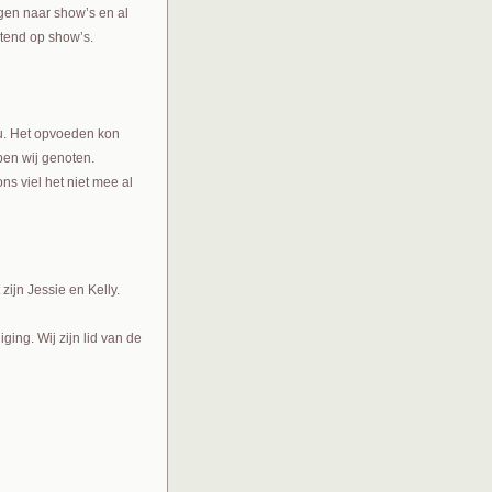
ngen naar show’s en al
ntend op show’s.
eu. Het opvoeden kon
bben wij genoten.
s viel het niet mee al
zijn Jessie en Kelly.
ng. Wij zijn lid van de