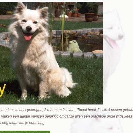
haar laatste nest gekregen, 3 reuen en 2 teven . Totaal heeft Jessie 4 nesten geh
 maken een aantal mensen gelukkig omdat zij allen een prachtige grote witte kees b
nu nog maar van je oude dag.