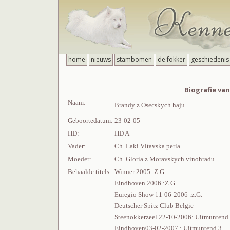
home
nieuws
stambomen
de fokker
geschiedenis
Biografie va
Naam:
Brandy z Osecskych haju
Geboortedatum:
23-02-05
HD:
HD A
Vader:
Ch. Laki Vltavska perla
Moeder:
Ch. Gloria z Moravskych vinohradu
Behaalde titels:
Winner 2005 :Z.G.
Eindhoven 2006 :Z.G.
Euregio Show 11-06-2006 :z.G.
Deutscher Spitz Club Belgie
Steenokkerzeel 22-10-2006: Uitmuntend
Eindhoven03-02-2007 : Uitmuntend 3